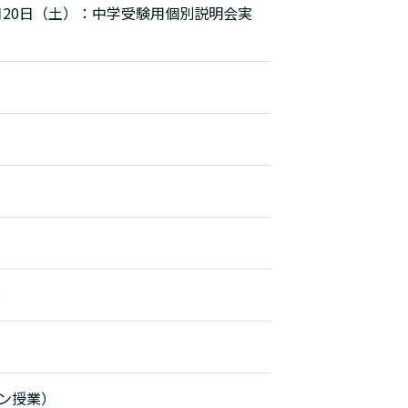
月20日（土）：中学受験用個別説明会実
）
＞
ン授業）