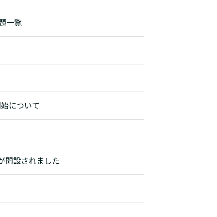
題一覧
開始について
rが開設されました