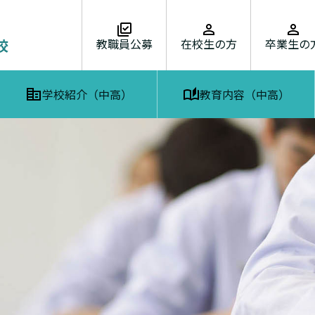
教職員公募
在校生の方
卒業生の
学校紹介（中高）
教育内容（中高）