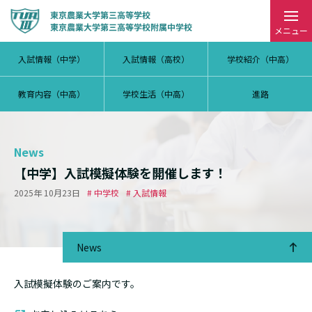
メニュー
入試情報（中学）
入試情報（高校）
学校紹介（中高）
教育内容（中高）
学校生活（中高）
進路
News
【中学】入試模擬体験を開催します！
2025年 10月23日
# 中学校
# 入試情報
News
入試模擬体験のご案内です。