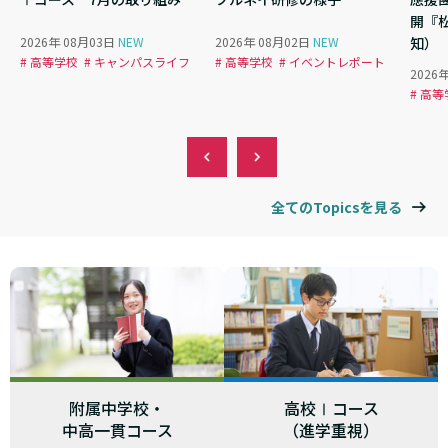
る
開『
2026年 08月03日
NEW
2026年 08月02日
NEW
知）
# 高等学校
# キャンパスライフ
# 高等学校
# イベントレポート
2026
# 高
全てのTopicsを見る
附属中学校・
高校Ⅰコース
中高一貫コース
（進学重視）