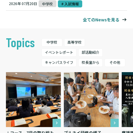
2026年 07月20日
中学校
# 入試情報
全てのNewsを見る
Topics
中学校
高等学校
イベントレポート
部活動紹介
キャンパスライフ
校長室から
その他
２
Ⅰコース 7月の取り組み
ブルネイ研修の様子
應援團