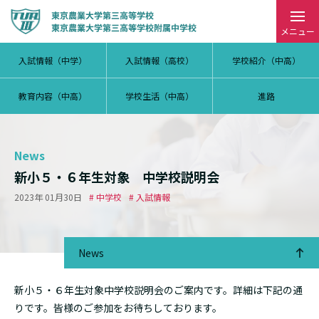
メニュー
入試情報（中学）
入試情報（高校）
学校紹介（中高）
教育内容（中高）
学校生活（中高）
進路
News
新小５・６年生対象 中学校説明会
2023年 01月30日
# 中学校
# 入試情報
News
新小５・６年生対象中学校説明会のご案内です。詳細は下記の通
りです。皆様のご参加をお待ちしております。