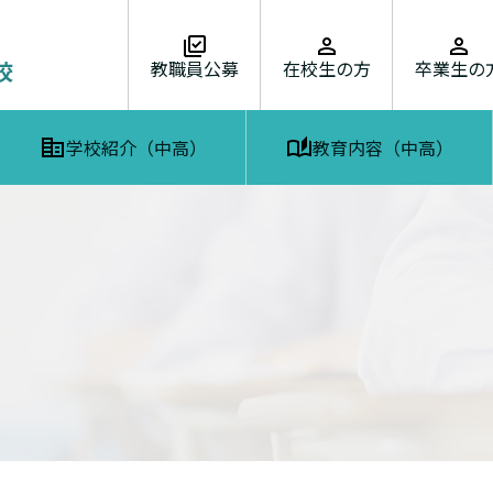
教職員公募
在校生の方
卒業生の
学校紹介（中高）
教育内容（中高）