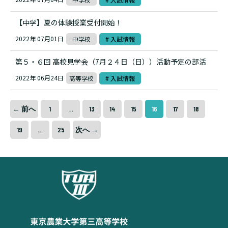
【中学】夏の体験授業受付開始！
2022年 07月01日
中学校
# 入試情報
第５・６回 高校見学会（7月２４日（日））活動予定の部活
2022年 06月24日
高等学校
# 入試情報
← 前へ
1
…
13
14
15
16
17
18
19
…
25
次へ →