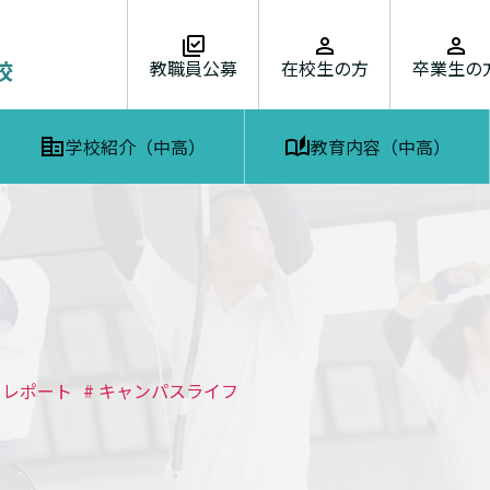
教職員公募
在校生の方
卒業生の
学校紹介（中高）
教育内容（中高）
トレポート
# キャンパスライフ