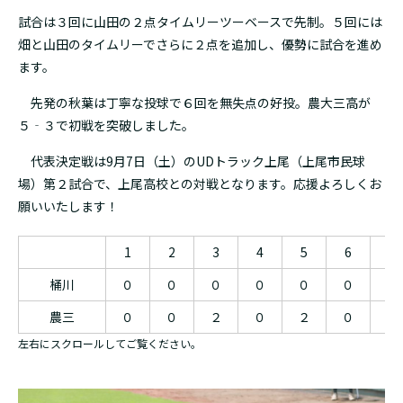
試合は３回に山田の２点タイムリーツーベースで先制。５回には
畑と山田のタイムリーでさらに２点を追加し、優勢に試合を進め
ます。
先発の秋葉は丁寧な投球で６回を無失点の好投。農大三高が
５‐３で初戦を突破しました。
代表決定戦は9月7日（土）のUDトラック上尾（上尾市民球
場）第２試合で、上尾高校との対戦となります。応援よろしくお
願いいたします！
1
2
3
4
5
6
7
桶川
０
０
０
０
０
０
３
農三
０
０
２
０
２
０
０
左右にスクロールしてご覧ください。