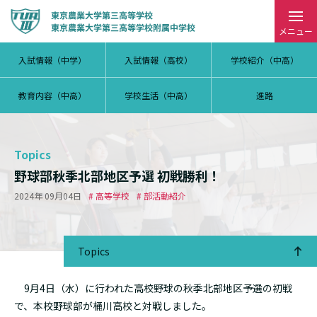
メニュー
入試情報（中学）
入試情報（高校）
学校紹介（中高）
教育内容（中高）
学校生活（中高）
進路
Topics
野球部秋季北部地区予選 初戦勝利！
2024年 09月04日
# 高等学校
# 部活動紹介
Topics
9月4日（水）に行われた高校野球の秋季北部地区予選の初戦
で、本校野球部が桶川高校と対戦しました。