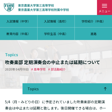
メニュー
入試情報（中学）
入試情報（高校）
学校紹介（中高）
教育内容（中高）
学校生活（中高）
進路
Topics
吹奏楽部 定期演奏会の中止または延期について
2020年 04月08日
# 高等学校
# 部活動紹介
Topics
5/4（月・みどりの日）に予定されていました吹奏楽部の定期演
奏会は中止または延期と致します。後日開催できる場合は、ホー