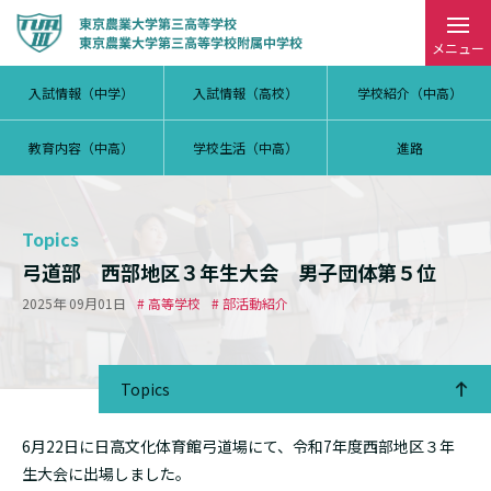
メニュー
入試情報（中学）
入試情報（高校）
学校紹介（中高）
教育内容（中高）
学校生活（中高）
進路
Topics
弓道部 西部地区３年生大会 男子団体第５位
2025年 09月01日
# 高等学校
# 部活動紹介
Topics
6月22日に日高文化体育館弓道場にて、令和7年度西部地区３年
生大会に出場しました。