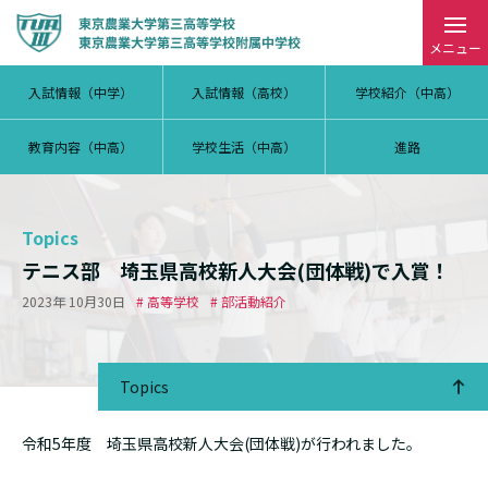
メニュー
入試情報（中学）
入試情報（高校）
学校紹介（中高）
教育内容（中高）
学校生活（中高）
進路
Topics
テニス部 埼玉県高校新人大会(団体戦)で入賞！
2023年 10月30日
# 高等学校
# 部活動紹介
Topics
令和5年度 埼玉県高校新人大会(団体戦)が行われました。