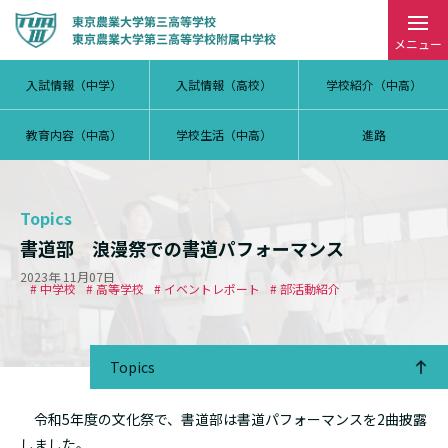
メニュー
入試情報（中学）
入試情報（高校）
学校紹介（中高）
教育内容（中高）
学校生活（中高）
進路
Topics
書道部 浪漫祭での書道パフォーマンス
2023年 11月07日
# 中学校
# 高等学校
# イベントレポート
# 部活動紹介
Topics
令和5年度の文化祭で、書道部は書道パフォーマンスを2曲披露
しました。