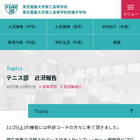
メニュー
入試情報（中学）
入試情報（高校）
学校紹介（中高）
教育内容（中高）
学校生活（中高）
進路
Topics
テニス部 近況報告
2023年 12月01日
# 高等学校
# 部活動紹介
Topics
11/25(土)の練習には外部コーチの方々に来て頂きました。
現在世界で活躍されている日本人No.1プレーヤー・西岡良仁プロ