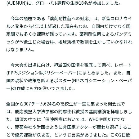
(AJEMUN)に、グローバル課程の生徒18名が参加しました。
今年の議題である「薬剤耐性菌への対応」は、新型コロナウイ
ルス発生から4年以上経過した現在もなお、自国内だけでなく国
家間でも多くの課題が残っています。薬剤耐性菌によるパンデミ
ックが今後生じた場合は、地球規模で教訓を生かしていかなけれ
ばなりません。
今大会の出場に向け、担当国の国情を徹底して調べ、レポート
(PPP:ポジション&ポリシーペーパー)にまとめました。また、自
国の現状や政策を訴えるポスター(NP:ネゴシエーション・ペーパ
ー)の作成にも力を注いできました。
全国から307チーム624名の高校生が一堂に集まった開会式で
は、慶応義塾大学法学部の詫摩佳代教授の基調講演を拝聴しまし
た。講演の中では「保険医療においては、WHOや国だけでな
く、製薬会社や財団のように非国家アクターが関わり選好するこ
とで優先課題が決まる」というお言葉がありました。この2日間