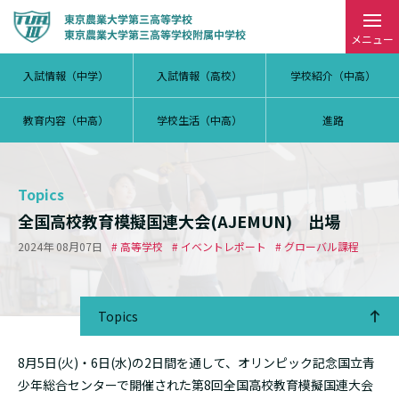
メニュー
入試情報（中学）
入試情報（高校）
学校紹介（中高）
教育内容（中高）
学校生活（中高）
進路
Topics
全国高校教育模擬国連大会(AJEMUN) 出場
2024年 08月07日
# 高等学校
# イベントレポート
# グローバル課程
Topics
8月5日(火)・6日(水)の2日間を通して、オリンピック記念国立青
少年総合センターで開催された第8回全国高校教育模擬国連大会